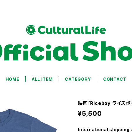
HOME
ALL ITEM
CATEGORY
CONTACT
映画『Riceboy ライ
¥5,500
International shipping 