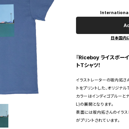
Internationa
Ad
日本国内
『Riceboy ライス
トTシャツ！
イラストレーターの坂内拓さ
トをプリントした、オリジナル
カラーはインディゴブルーとナ
L)の展開となります。
表面には坂内拓さんのイラスト、
がプリントされています。