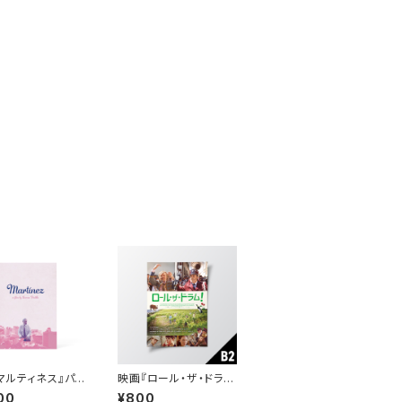
マルティネス』パン
映画『ロール・ザ・ドラ
ト
ム！』B2ポスター
00
¥800