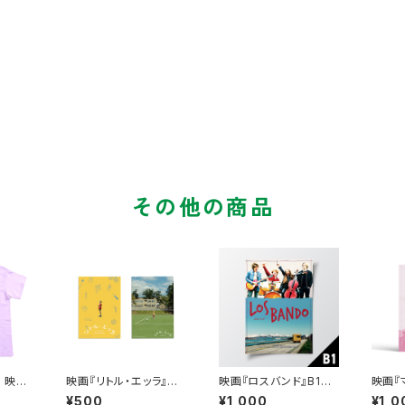
その他の商品
】 映画
映画『リトル・エッラ』ポ
映画『ロスバンド』B1ポ
映画『
ZE K
ストカード2枚セット
スター
フレッ
¥500
¥1,000
¥1,0