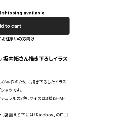
l shipping available
d to cart
にお住まいの方向け
ボーイ』坂内拓さん描き下ろしイラス
んが本作のために描き下ろしたイラス
Tシャツです。
チュラルの2色、サイズは3種(S・M・
裏面えり下には「Riceboy」のロゴ