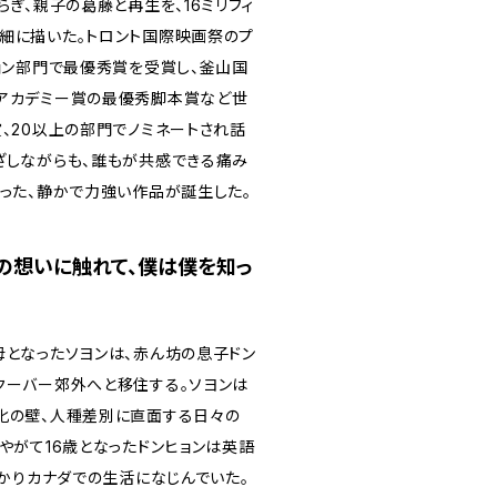
らぎ、親子の葛藤と再生を、16ミリフィ
細に描いた。トロント国際映画祭のプ
ション部門で最優秀賞を受賞し、釜山国
アカデミー賞の最優秀脚本賞など世
、20以上の部門でノミネートされ話
ざしながらも、誰もが共感できる痛み
とった、静かで力強い作品が誕生した。
当の想いに触れて、僕は僕を知っ
母となったソヨンは、赤ん坊の息子ドン
クーバー郊外へと移住する。ソヨンは
化の壁、人種差別に直面する日々の
やがて16歳となったドンヒョンは英語
っかりカナダでの生活になじんでいた。