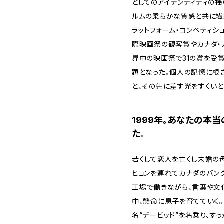
としてのアイデンティティの揺
ルムの柔らかな質感と共に繊
ラットフォーム・コンペティ
際映画祭の観客賞やカナダ・
界中の映画祭で31の賞を受賞
題となった。個人の記憶に根
と、その先に差す光をすくい
1999年。あなたの本
た。
若くして恋人を亡くし未婚の
ヒョンを連れてカナダのバン
工場で働きながら、言葉や文
中、懸命に息子を育てていく。
名“デービッド”を名乗り、す